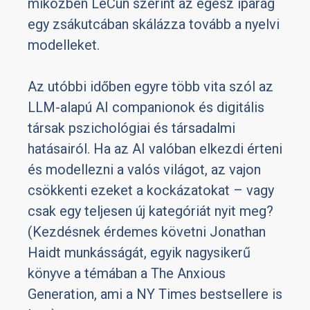
miközben LeCun szerint az egész iparág
egy zsákutcában skálázza tovább a nyelvi
modelleket.
Az utóbbi időben egyre több vita szól az
LLM-alapú AI companionok és digitális
társak pszichológiai és társadalmi
hatásairól. Ha az AI valóban elkezdi érteni
és modellezni a valós világot, az vajon
csökkenti ezeket a kockázatokat – vagy
csak egy teljesen új kategóriát nyit meg?
(Kezdésnek érdemes követni Jonathan
Haidt munkásságát, egyik nagysikerű
könyve a témában a The Anxious
Generation, ami a NY Times bestsellere is