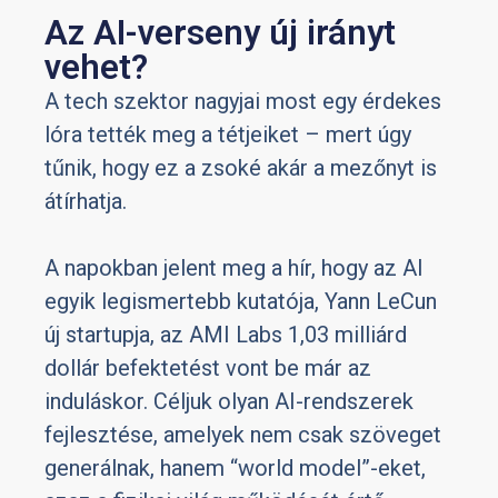
Az AI-verseny új irányt
vehet?
A tech szektor nagyjai most egy érdekes
lóra tették meg a tétjeiket – mert úgy
tűnik, hogy ez a zsoké akár a mezőnyt is
átírhatja.
A napokban jelent meg a hír, hogy az AI
egyik legismertebb kutatója, Yann LeCun
új startupja, az AMI Labs 1,03 milliárd
dollár befektetést vont be már az
induláskor. Céljuk olyan AI-rendszerek
fejlesztése, amelyek nem csak szöveget
generálnak, hanem “world model”-eket,