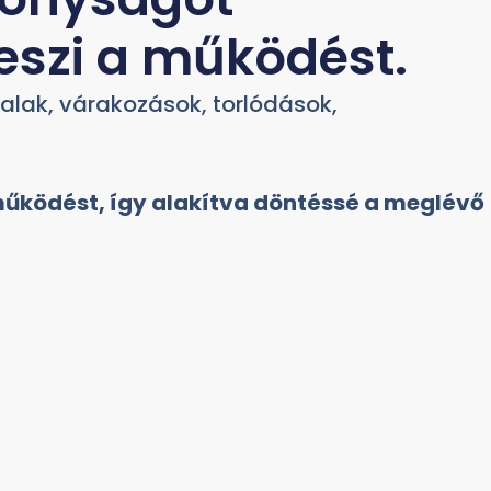
eszi a működést.
nalak, várakozások, torlódások,
működést, így alakítva döntéssé a meglévő