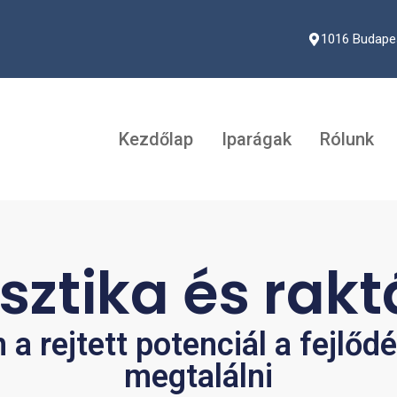
1016 Budapest
Kezdőlap
Iparágak
Rólunk
sztika és rak
n a rejtett potenciál a fejlőd
megtalálni