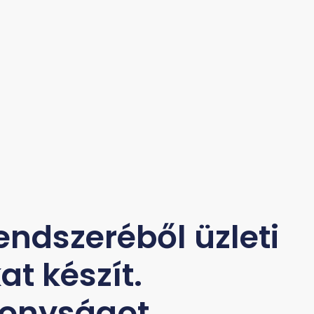
ndszeréből üzleti
t készít.
ékonyságot