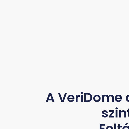
A VeriDome 
szin
Felt