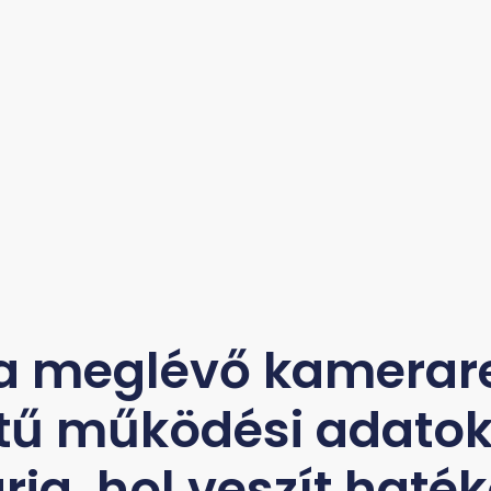
a meglévő kamerare
tű működési adatoka
árja, hol veszít hat